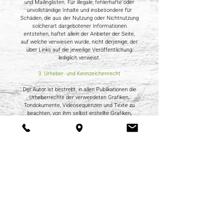
und Mailinglisten. Für illegale, fehlerhafte oder
unvollständige Inhalte und insbesondere für
Schäden, die aus der Nutzung oder Nichtnutzung
solcherart dargebotener Informationen
entstehen, haftet allein der Anbieter der Seite,
auf welche verwiesen wurde, nicht derjenige, der
über Links auf die jeweilige Veröffentlichung
lediglich verweist.
3. Urheber- und Kennzeichenrecht
Der Autor ist bestrebt, in allen Publikationen die
Urheberrechte der verwendeten Grafiken,
Tondokumente, Videosequenzen und Texte zu
beachten, von ihm selbst erstellte Grafiken,
Tondokumente, Videosequenzen und Texte zu
nutzen oder auf lizenzfreie Grafiken,
Tondokumente, Videosequenzen und Texte
zurückzugreifen. Alle innerhalb des
Internetangebotes genannten und ggf. durch
Dritte geschützten Marken- und Warenzeichen
unterliegen uneingeschränkt den Bestimmungen
des jeweils gültigen Kennzeichenrechts und den
Besitzrechten der jeweiligen eingetragenen
Eigentümer. Allein aufgrund der bloßen Nennung
ist nicht der Schluss zu ziehen, dass
Markenzeichen nicht durch Rechte Dritter
geschützt sind! Das Copyright für veröffentlichte,