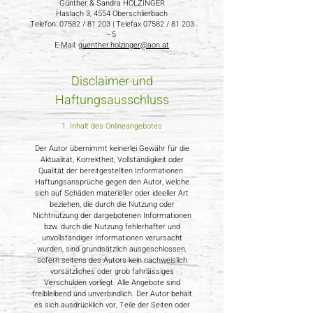
Günther & Sandra HOLZINGER
Haslach 3, 4554 Oberschlierbach
Telefon: 07582 / 81 203 | Telefax 07582 / 81 203
- 5
E-Mail:
guenther.holzinger@aon.at
Disclaimer und
Haftungsausschluss
1. Inhalt des Onlineangebotes
Der Autor übernimmt keinerlei Gewähr für die
Aktualität, Korrektheit, Vollständigkeit oder
Qualität der bereitgestellten Informationen.
Haftungsansprüche gegen den Autor, welche
sich auf Schäden materieller oder ideeller Art
beziehen, die durch die Nutzung oder
Nichtnutzung der dargebotenen Informationen
bzw. durch die Nutzung fehlerhafter und
unvollständiger Informationen verursacht
wurden, sind grundsätzlich ausgeschlossen,
sofern seitens des Autors kein nachweislich
vorsätzliches oder grob fahrlässiges
Verschulden vorliegt. Alle Angebote sind
freibleibend und unverbindlich. Der Autor behält
es sich ausdrücklich vor, Teile der Seiten oder