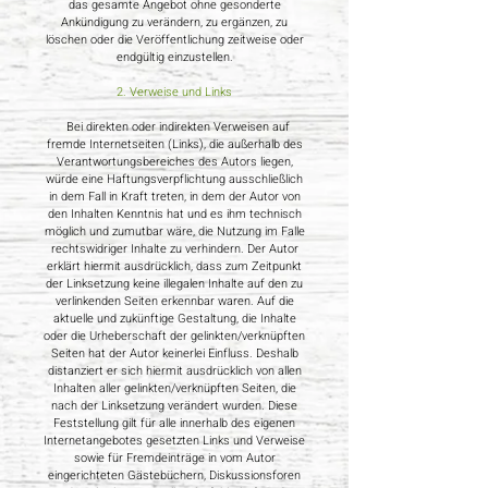
das gesamte Angebot ohne gesonderte
Ankündigung zu verändern, zu ergänzen, zu
löschen oder die Veröffentlichung zeitweise oder
endgültig einzustellen.
2. Verweise und Links
Bei direkten oder indirekten Verweisen auf
fremde Internetseiten (Links), die außerhalb des
Verantwortungsbereiches des Autors liegen,
würde eine Haftungsverpflichtung ausschließlich
in dem Fall in Kraft treten, in dem der Autor von
den Inhalten Kenntnis hat und es ihm technisch
möglich und zumutbar wäre, die Nutzung im Falle
rechtswidriger Inhalte zu verhindern. Der Autor
erklärt hiermit ausdrücklich, dass zum Zeitpunkt
der Linksetzung keine illegalen Inhalte auf den zu
verlinkenden Seiten erkennbar waren. Auf die
aktuelle und zukünftige Gestaltung, die Inhalte
oder die Urheberschaft der gelinkten/verknüpften
Seiten hat der Autor keinerlei Einfluss. Deshalb
distanziert er sich hiermit ausdrücklich von allen
Inhalten aller gelinkten/verknüpften Seiten, die
nach der Linksetzung verändert wurden. Diese
Feststellung gilt für alle innerhalb des eigenen
Internetangebotes gesetzten Links und Verweise
sowie für Fremdeinträge in vom Autor
eingerichteten Gästebüchern, Diskussionsforen